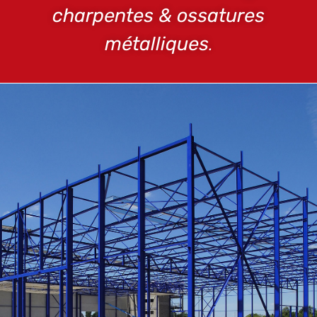
charpentes & ossatures
métalliques
.